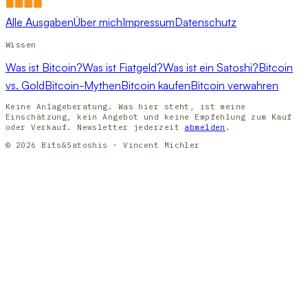
Alle Ausgaben
Über mich
Impressum
Datenschutz
Wissen
Was ist Bitcoin?
Was ist Fiatgeld?
Was ist ein Satoshi?
Bitcoin
vs. Gold
Bitcoin-Mythen
Bitcoin kaufen
Bitcoin verwahren
Keine Anlageberatung. Was hier steht, ist meine
Einschätzung, kein Angebot und keine Empfehlung zum Kauf
oder Verkauf. Newsletter jederzeit
abmelden
.
© 2026 Bits&Satoshis · Vincent Michler